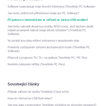
Software neakceptuje moje licenční informace (TimeMoto PC Software)
Jak mohu změnit své přihlašovací údaje pro PC Software?
Při pokusu o stahování dat ze zařízení se zpráva USB neobjeví
Jak mohu nahradit ztracenou značku RFID novou, aniž bychom ztratili
nějaké propojené datové údaje tohoto uživatele? (TimeMoto PC
Software)
Ve zprávě jsou data měření zobrazena v nesprávném datu
Problémy s připojením zařízení docházkových hodin (TimeMoto PC
Software)
Přepnutí z programu TA / TA + na aplikaci TimeMoto PC / PC Plus
Nevidím zobrazení mřížky (TimeMoto PC Plus)
Související články
Přidejte zařízení do služby TimeMoto Cloud ručně
How do I format my USB flash drive?
Jak jsou data s programem TimeMoto chráněna ve výchozím nastavení?