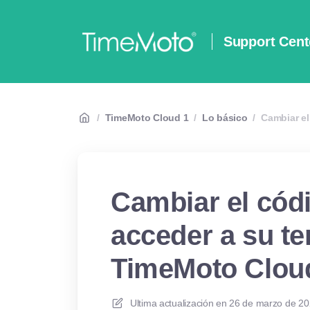
Support Cent
/
TimeMoto Cloud 1
/
Lo básico
/
Cambiar el
Cambiar el cód
acceder a su te
TimeMoto Clou
Ultima actualización en
26 de marzo de 20