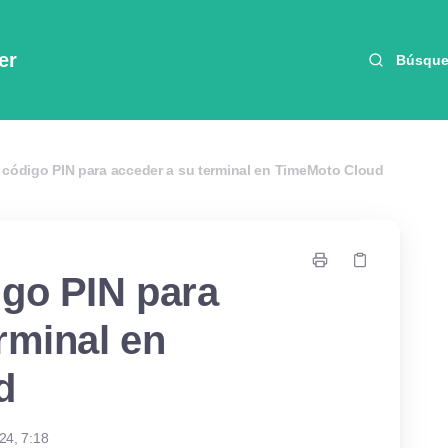
er
Búsqu
 código PIN para acceder a su terminal en TimeMoto Cloud
igo PIN para
rminal en
d
24, 7:18